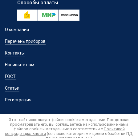
Способы оплаты
О компании
Перечень приборов
Контакты
Напишите нам
ГОСТ
Статьи
Регистрация
Этот сайт использует файлы cookie и метаданные. Продолжая
просматривать его, вы соглашаетесь на использование нами
файлов cookie и метаданных в соответствии с
Политикой
конфиденциальности
(согласно категориям и целям обработки ПД,