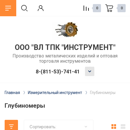
0
0
назад
назад
ГОСТ
Статьи
ООО "ВЛ ТПК "ИНСТРУМЕНТ"
Производство металических изделий и оптовая
ГОСТы зенкеры
Как выбрать сверло по металлу
торговля инструментов
для обычного сверлильного
станка?
ГОСТы развертки
8-(811-53)-741-41
Когда и зачем использовать
ГОСТы фрез
развертку после сверления?
Главная
Измерительный инструмент
Глубиномеры
ГОСТы резцы
Метчики: как выбрать для
Глубиномеры
резьбонарезания вручную или на
ГОСТы сверла
станке
ГОСТы измерительный
Сортировать: