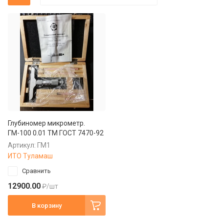
Фрезы: какие бывают и как
инструмент
подобрать фрезу для станка
ГОСТы стойки и штативы
Что такое оснастка для станков,
и зачем она нужна
Глубиномер микрометр.
ГМ-100 0.01 ТМ ГОСТ 7470-92
Артикул:
ГМ1
ИТО Туламаш
Сравнить
12900.00
₽
/шт
В корзину