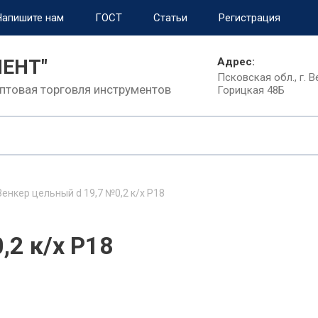
Напишите нам
ГОСТ
Статьи
Регистрация
МЕНТ"
Адрес:
Псковская обл., г. В
птовая торговля инструментов
Горицкая 48Б
Зенкер цельный d 19,7 №0,2 к/х Р18
,2 к/х Р18