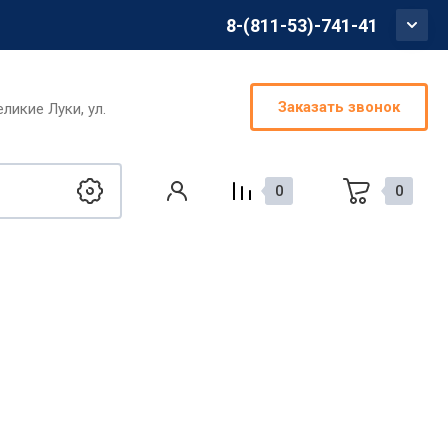
8-(811-53)-741-41
Заказать звонок
еликие Луки, ул.
0
0