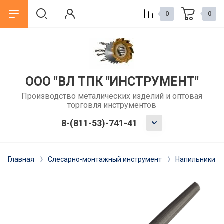
0
0
назад
назад
ГОСТ
Статьи
ООО "ВЛ ТПК "ИНСТРУМЕНТ"
Производство металических изделий и оптовая
ГОСТы зенкеры
Как выбрать сверло по металлу
торговля инструментов
для обычного сверлильного
станка?
ГОСТы развертки
8-(811-53)-741-41
Когда и зачем использовать
ГОСТы фрез
развертку после сверления?
Главная
Слесарно-монтажный инструмент
Напильники
ГОСТы резцы
Метчики: как выбрать для
резьбонарезания вручную или на
ГОСТы сверла
станке
ГОСТы измерительный