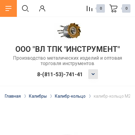
0
0
назад
назад
ГОСТ
Статьи
ООО "ВЛ ТПК "ИНСТРУМЕНТ"
Производство металических изделий и оптовая
ГОСТы зенкеры
Как выбрать сверло по металлу
торговля инструментов
для обычного сверлильного
станка?
ГОСТы развертки
8-(811-53)-741-41
Когда и зачем использовать
ГОСТы фрез
развертку после сверления?
Главная
Калибры
Калибр-кольцо
калибр-кольцо М24*
ГОСТы резцы
Метчики: как выбрать для
резьбонарезания вручную или на
ГОСТы сверла
станке
ГОСТы измерительный