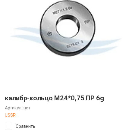
Фрезы: какие бывают и как
инструмент
подобрать фрезу для станка
ГОСТы стойки и штативы
Что такое оснастка для станков,
и зачем она нужна
калибр-кольцо М24*0,75 ПР 6g
Артикул:
нет
USSR
Сравнить