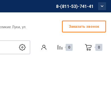
8-(811-53)-741-41
Заказать звонок
еликие Луки, ул.
0
0