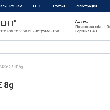
Напишите нам
ГОСТ
Статьи
Регистрация
МЕНТ"
Адрес:
Псковская обл., г. В
птовая торговля инструментов
Горицкая 48Б
М20*2,5 НЕ 8g
Е 8g