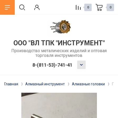
0
0
назад
назад
ГОСТ
Статьи
ООО "ВЛ ТПК "ИНСТРУМЕНТ"
Производство металических изделий и оптовая
ГОСТы зенкеры
Как выбрать сверло по металлу
торговля инструментов
для обычного сверлильного
станка?
ГОСТы развертки
8-(811-53)-741-41
Когда и зачем использовать
ГОСТы фрез
развертку после сверления?
Главная
Алмазный инструмент
Алмазные головки
Гол
ГОСТы резцы
Метчики: как выбрать для
резьбонарезания вручную или на
ГОСТы сверла
станке
ГОСТы измерительный