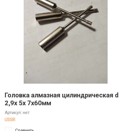
Фрезы: какие бывают и как
инструмент
подобрать фрезу для станка
ГОСТы стойки и штативы
Что такое оснастка для станков,
и зачем она нужна
Головка алмазная цилиндрическая d
2,9х 5х 7х60мм
Артикул:
нет
USSR
Сравнить